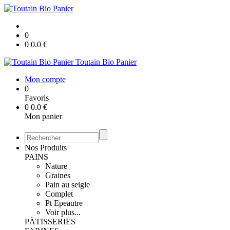
0
0
0.0
€
Toutain Bio Panier
Mon compte
0
Favoris
0
0.0
€
Mon panier
Nos Produits
PAINS
Nature
Graines
Pain au seigle
Complet
Pt Epeautre
Voir plus...
PÄTISSERIES