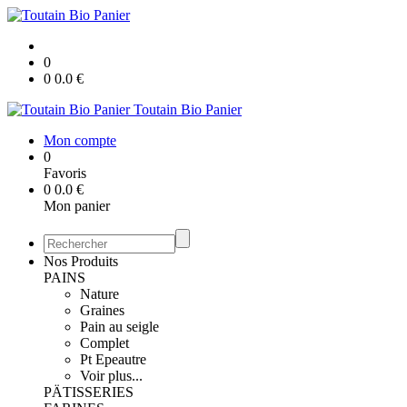
0
0
0.0
€
Toutain Bio Panier
Mon compte
0
Favoris
0
0.0
€
Mon panier
Nos Produits
PAINS
Nature
Graines
Pain au seigle
Complet
Pt Epeautre
Voir plus...
PÄTISSERIES