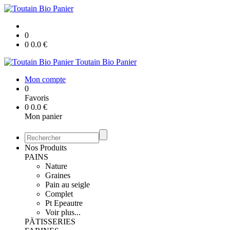
0
0
0.0
€
Toutain Bio Panier
Mon compte
0
Favoris
0
0.0
€
Mon panier
Nos Produits
PAINS
Nature
Graines
Pain au seigle
Complet
Pt Epeautre
Voir plus...
PÄTISSERIES