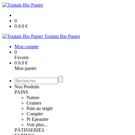
0
0
0.0
€
Toutain Bio Panier
Mon compte
0
Favoris
0
0.0
€
Mon panier
Nos Produits
PAINS
Nature
Graines
Pain au seigle
Complet
Pt Epeautre
Voir plus...
PÄTISSERIES