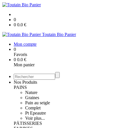
0
0
0.0
€
Toutain Bio Panier
Mon compte
0
Favoris
0
0.0
€
Mon panier
Nos Produits
PAINS
Nature
Graines
Pain au seigle
Complet
Pt Epeautre
Voir plus...
PÄTISSERIES