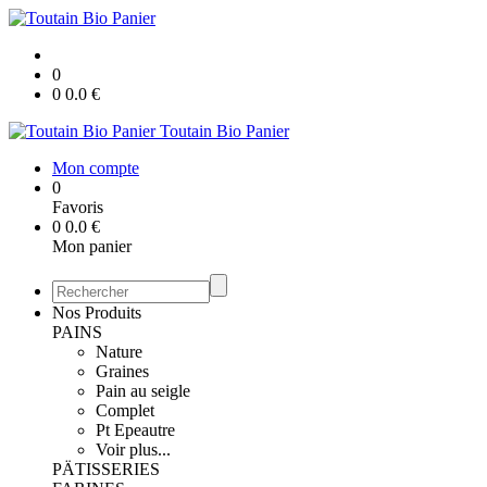
0
0
0.0
€
Toutain Bio Panier
Mon compte
0
Favoris
0
0.0
€
Mon panier
Nos Produits
PAINS
Nature
Graines
Pain au seigle
Complet
Pt Epeautre
Voir plus...
PÄTISSERIES