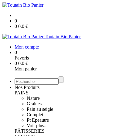
0
0
0.0
€
Toutain Bio Panier
Mon compte
0
Favoris
0
0.0
€
Mon panier
Nos Produits
PAINS
Nature
Graines
Pain au seigle
Complet
Pt Epeautre
Voir plus...
PÄTISSERIES